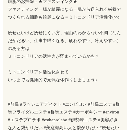
細胞のお掃除→★ファスティング★
ファスティング＝腸が綺麗になる＝腸から送られる栄養で
つくられる細胞も綺麗になる＝ミトコンドリア活性化(^^)
痩せたいけど痩せにくい方、理由のわからない不調（なん
だかだるい、仕事中眠くなる、疲れやすい、冷えやすい）
のある方は
ミトコンドリアの活性力が弱まっているかも？
ミトコンドリアを活性化させて
いつまでも健康的で元気な体作りしましょう♪
#前橋 #ラッシュアディクト #エンビロン #前橋エステ #群
馬ブライダルエステ #群馬エステ #カーボキシー #environ
#エステプロラボ #estheprolabo #伊勢崎エステ #美容好き
な人と繋がりたい #美意識高い人と繋がりたい #痩せたい